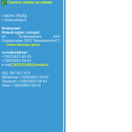
Скачать заявку на химию
СФЕРА-ТРЕЙД
г. Новосибирск
Внимание!
Новый адрес склада!
ул. Толмачевская 43/4
(территория ООО "Машкомплект")
схема проезда здесь
телефон/факс:
+7(913)921-65-55
+7(905)952-58-63
e-mail:
3832101492@mail.ru
ISQ: 397-527-974
WhatsApp +7(905)952-58-63
Telegram +7(905)952-58-63
Viber +7(905)952-58-63