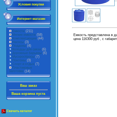
Условия покупки
Интернет-магазин
(211)
Ёмкости
(58)
Емкость представлена в да
Мягкие емкости
(44)
Комплектующие
цена 116300 руб , с габар
(3)
Насосы
(4)
Поддоны
(6)
Колодцы для связи
(6)
Дорожные барьеры
(7)
Мусоросбросы
(3)
Понтоны
(7)
Спорт и отдых
Пластиковые
заготовки
(14)
Ваш заказ
Ваша корзина пуста
Скачать каталог