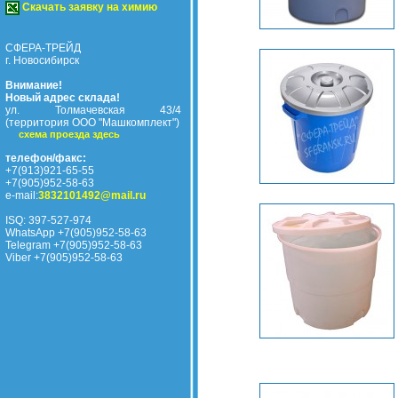
Скачать заявку на химию
СФЕРА-ТРЕЙД
г. Новосибирск
Внимание!
Новый адрес склада!
ул. Толмачевская 43/4
(территория ООО "Машкомплект")
схема проезда здесь
телефон/факс:
+7(913)921-65-55
+7(905)952-58-63
e-mail:
3832101492@mail.ru
ISQ: 397-527-974
WhatsApp +7(905)952-58-63
Telegram +7(905)952-58-63
Viber +7(905)952-58-63