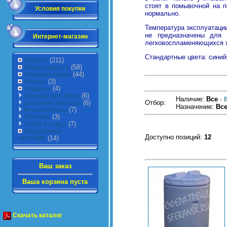
стоят в помывочной на п
Условия покупки
нормально.
Температура эксплуатации
не предназначены для 
Интернет-магазин
легковоспламеняющихся 
Стандартные цвета: синий
(211)
Ёмкости
(58)
Мягкие емкости
(44)
Комплектующие
(3)
Насосы
(4)
Поддоны
(6)
Колодцы для связи
Наличие:
Все
·
(6)
Отбор
:
Дорожные барьеры
Назначение:
Вс
(7)
Мусоросбросы
(3)
Понтоны
(7)
Спорт и отдых
Пластиковые
Доступно позиций
:
12
заготовки
(14)
Ваш заказ
Ваша корзина пуста
Скачать каталог