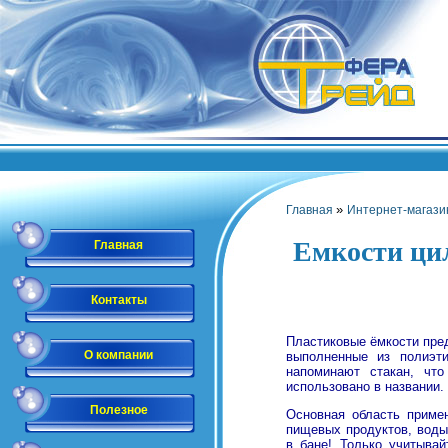
»
Главная
Интернет-магази
Емкости ци
Главная
Контакты
Пластиковые ёмкости пре
О компании
выполненные из полиэт
напоминают стакан, чт
использовано в названии.
Полезное
Основная область примен
пищевых продуктов, воды
в бане! Только учитывай