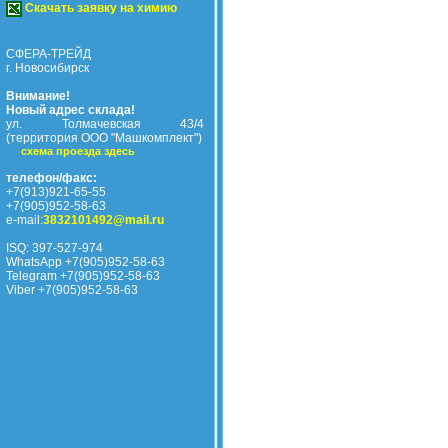
Скачать заявку на химию
СФЕРА-ТРЕЙД
г. Новосибирск
Внимание!
Новый адрес склада!
ул. Толмачевская 43/4
(территория ООО "Машкомплект")
схема проезда здесь
телефон/факс:
+7(913)921-65-55
+7(905)952-58-63
e-mail:
3832101492@mail.ru
ISQ: 397-527-974
WhatsApp +7(905)952-58-63
Telegram +7(905)952-58-63
Viber +7(905)952-58-63