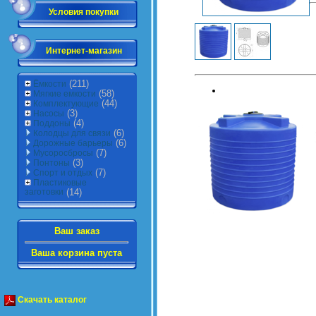
Условия покупки
Интернет-магазин
(211)
Ёмкости
(58)
Мягкие емкости
(44)
Комплектующие
(3)
Насосы
(4)
Поддоны
(6)
Колодцы для связи
(6)
Дорожные барьеры
(7)
Мусоросбросы
(3)
Понтоны
(7)
Спорт и отдых
Пластиковые
заготовки
(14)
Ваш заказ
Ваша корзина пуста
Скачать каталог