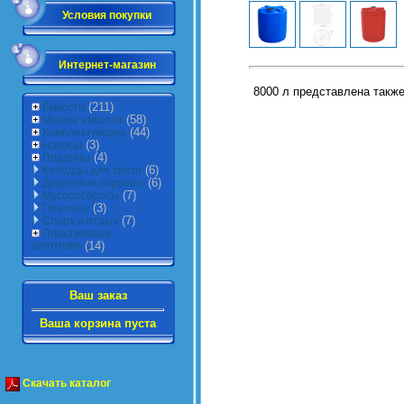
Условия покупки
Интернет-магазин
8000 л представлена также
(211)
Ёмкости
(58)
Мягкие емкости
(44)
Комплектующие
(3)
Насосы
(4)
Поддоны
(6)
Колодцы для связи
(6)
Дорожные барьеры
(7)
Мусоросбросы
(3)
Понтоны
(7)
Спорт и отдых
Пластиковые
заготовки
(14)
Ваш заказ
Ваша корзина пуста
Скачать каталог