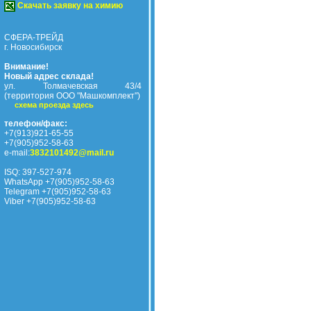
Скачать заявку на химию
СФЕРА-ТРЕЙД
г. Новосибирск
Внимание!
Новый адрес склада!
ул. Толмачевская 43/4
(территория ООО "Машкомплект")
схема проезда здесь
телефон/факс:
+7(913)921-65-55
+7(905)952-58-63
e-mail:
3832101492@mail.ru
ISQ: 397-527-974
WhatsApp +7(905)952-58-63
Telegram +7(905)952-58-63
Viber +7(905)952-58-63