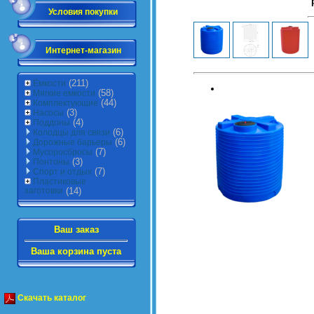
Условия покупки
Интернет-магазин
(211)
Ёмкости
(58)
Мягкие емкости
(44)
Комплектующие
(3)
Насосы
(4)
Поддоны
(6)
Колодцы для связи
(6)
Дорожные барьеры
(7)
Мусоросбросы
(3)
Понтоны
(7)
Спорт и отдых
Пластиковые
заготовки
(14)
Ваш заказ
Ваша корзина пуста
Скачать каталог