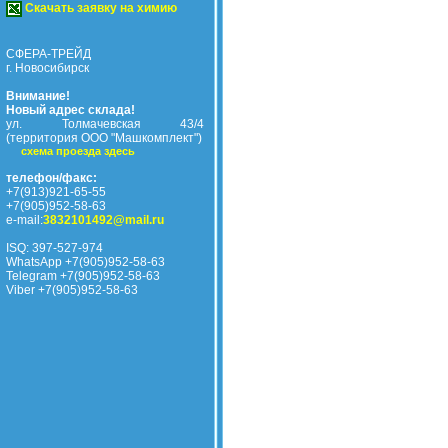
Скачать заявку на химию
СФЕРА-ТРЕЙД
г. Новосибирск
Внимание!
Новый адрес склада!
ул. Толмачевская 43/4
(территория ООО "Машкомплект")
схема проезда здесь
телефон/факс:
+7(913)921-65-55
+7(905)952-58-63
e-mail:
3832101492@mail.ru
ISQ: 397-527-974
WhatsApp +7(905)952-58-63
Telegram +7(905)952-58-63
Viber +7(905)952-58-63