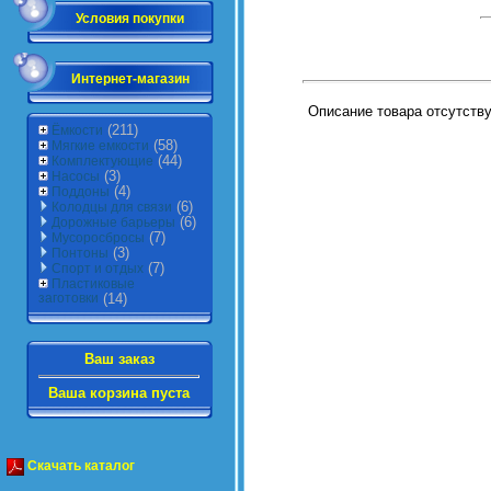
Условия покупки
Интернет-магазин
Описание товара отсутств
(211)
Ёмкости
(58)
Мягкие емкости
(44)
Комплектующие
(3)
Насосы
(4)
Поддоны
(6)
Колодцы для связи
(6)
Дорожные барьеры
(7)
Мусоросбросы
(3)
Понтоны
(7)
Спорт и отдых
Пластиковые
заготовки
(14)
Ваш заказ
Ваша корзина пуста
Скачать каталог