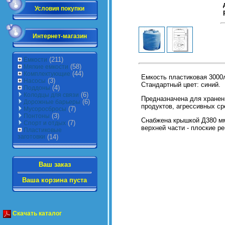
Условия покупки
Интернет-магазин
(211)
Ёмкости
(58)
Мягкие емкости
(44)
Комплектующие
Емкость пластиковая 3000
(3)
Насосы
Стандартный цвет: синий.
(4)
Поддоны
(6)
Колодцы для связи
Предназначена для хранен
(6)
Дорожные барьеры
продуктов, агрессивных ср
(7)
Мусоросбросы
(3)
Понтоны
Снабжена крышкой Д380 мм
(7)
Спорт и отдых
верхней части - плоские р
Пластиковые
заготовки
(14)
Ваш заказ
Ваша корзина пуста
Скачать каталог