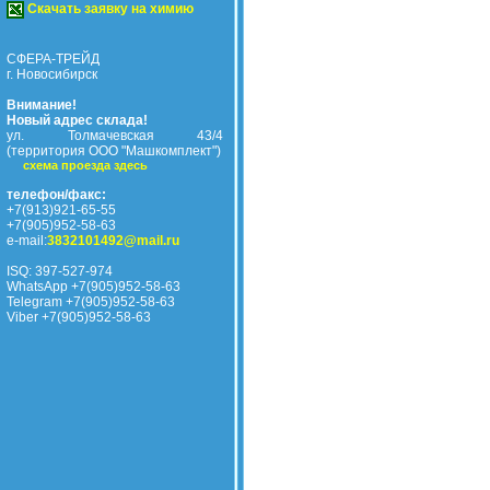
Скачать заявку на химию
СФЕРА-ТРЕЙД
г. Новосибирск
Внимание!
Новый адрес склада!
ул. Толмачевская 43/4
(территория ООО "Машкомплект")
схема проезда здесь
телефон/факс:
+7(913)921-65-55
+7(905)952-58-63
e-mail:
3832101492@mail.ru
ISQ: 397-527-974
WhatsApp +7(905)952-58-63
Telegram +7(905)952-58-63
Viber +7(905)952-58-63