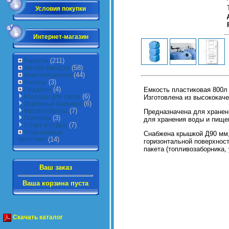
Условия покупки
Интернет-магазин
(211)
Ёмкости
(58)
Мягкие емкости
(44)
Комплектующие
(3)
Насосы
(4)
Емкость пластиковая 800л 
Поддоны
(6)
Колодцы для связи
Изготовлена из высококаче
(6)
Дорожные барьеры
(7)
Мусоросбросы
Предназначена для хранен
(3)
Понтоны
для хранения воды и пищев
(7)
Спорт и отдых
Пластиковые
Снабжена крышкой Д90 мм,
заготовки
(14)
горизонтальной поверхности
пакета (топливозаборника,
Ваш заказ
Ваша корзина пуста
Скачать каталог