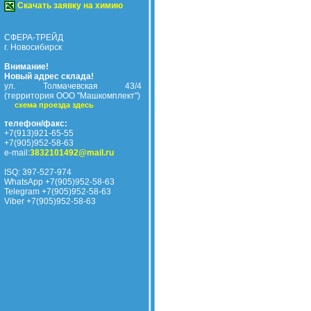
Скачать заявку на химию
СФЕРА-ТРЕЙД
г. Новосибирск
Внимание!
Новый адрес склада!
ул. Толмачевская 43/4
(территория ООО "Машкомплект")
схема проезда здесь
телефон/факс:
+7(913)921-65-55
+7(905)952-58-63
e-mail:
3832101492@mail.ru
ISQ: 397-527-974
WhatsApp +7(905)952-58-63
Telegram +7(905)952-58-63
Viber +7(905)952-58-63