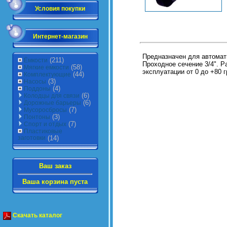
Условия покупки
Интернет-магазин
Предназначен для автомат
(211)
Ёмкости
Проходное сечение 3/4". Р
(58)
Мягкие емкости
эксплуатации от 0 до +80 
(44)
Комплектующие
(3)
Насосы
(4)
Поддоны
(6)
Колодцы для связи
(6)
Дорожные барьеры
(7)
Мусоросбросы
(3)
Понтоны
(7)
Спорт и отдых
Пластиковые
заготовки
(14)
Ваш заказ
Ваша корзина пуста
Скачать каталог