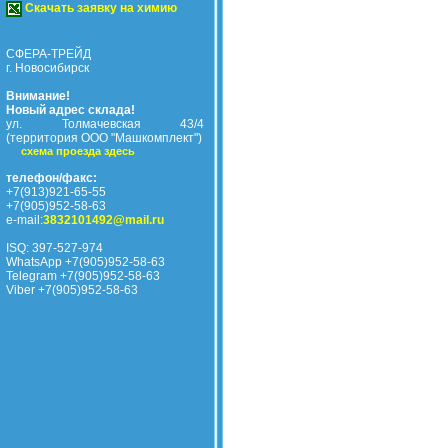
Скачать заявку на химию
СФЕРА-ТРЕЙД
г. Новосибирск
Внимание!
Новый адрес склада!
ул. Толмачевская 43/4
(территория ООО "Машкомплект")
схема проезда здесь
телефон/факс:
+7(913)921-65-55
+7(905)952-58-63
e-mail:
3832101492@mail.ru
ISQ: 397-527-974
WhatsApp +7(905)952-58-63
Telegram +7(905)952-58-63
Viber +7(905)952-58-63