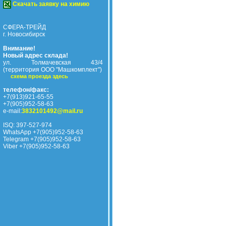
Скачать заявку на химию
СФЕРА-ТРЕЙД
г. Новосибирск
Внимание!
Новый адрес склада!
ул. Толмачевская 43/4
(территория ООО "Машкомплект")
схема проезда здесь
телефон/факс:
+7(913)921-65-55
+7(905)952-58-63
e-mail:
3832101492@mail.ru
ISQ: 397-527-974
WhatsApp +7(905)952-58-63
Telegram +7(905)952-58-63
Viber +7(905)952-58-63