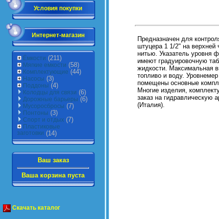
Условия покупки
Интернет-магазин
Предназначен для контрол
штуцера 1 1/2" на верхней
нитью. Указатель уровня 
(211)
Ёмкости
имеют градуировочную таб
(58)
Мягкие емкости
жидкости. Максимальная в
(44)
Комплектующие
топливо и воду. Уровнемер
(3)
Насосы
помещены основные компл
(4)
Поддоны
Многие изделия, комплект
(6)
Колодцы для связи
заказ на гидравлическую 
(6)
Дорожные барьеры
(Италия).
(7)
Мусоросбросы
(3)
Понтоны
(7)
Спорт и отдых
Пластиковые
заготовки
(14)
Ваш заказ
Ваша корзина пуста
Скачать каталог