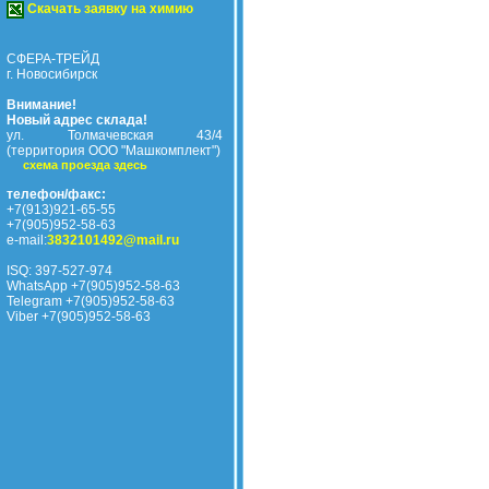
Скачать заявку на химию
СФЕРА-ТРЕЙД
г. Новосибирск
Внимание!
Новый адрес склада!
ул. Толмачевская 43/4
(территория ООО "Машкомплект")
схема проезда здесь
телефон/факс:
+7(913)921-65-55
+7(905)952-58-63
e-mail:
3832101492@mail.ru
ISQ: 397-527-974
WhatsApp +7(905)952-58-63
Telegram +7(905)952-58-63
Viber +7(905)952-58-63