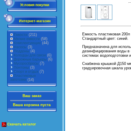
Условия покупки
Интернет-магазин
Емкость пластиковая 200л
(211)
Ёмкости
Стандартный цвет: синий.
(58)
Мягкие емкости
(44)
Комплектующие
Предназначена для исполь
(3)
Насосы
дезинфицирования воды в 
(4)
Поддоны
(6)
системах водоподготовки и
Колодцы для связи
(6)
Дорожные барьеры
(7)
Снабжена крышкой Д150 мм,
Мусоросбросы
(3)
Понтоны
градуировочная шкала уро
(7)
Спорт и отдых
Пластиковые
заготовки
(14)
Ваш заказ
Ваша корзина пуста
Скачать каталог