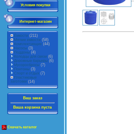
Условия покупки
Интернет-магазин
(211)
Ёмкости
(58)
Мягкие емкости
(44)
Комплектующие
(3)
Насосы
(4)
Поддоны
(6)
Колодцы для связи
(6)
Дорожные барьеры
(7)
Мусоросбросы
(3)
Понтоны
(7)
Спорт и отдых
Пластиковые
заготовки
(14)
Ваш заказ
Ваша корзина пуста
Скачать каталог