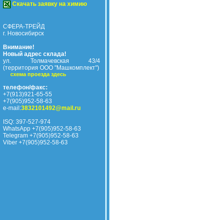
Скачать заявку на химию
СФЕРА-ТРЕЙД
г. Новосибирск
Внимание!
Новый адрес склада!
ул. Толмачевская 43/4
(территория ООО "Машкомплект")
схема проезда здесь
телефон/факс:
+7(913)921-65-55
+7(905)952-58-63
e-mail:
3832101492@mail.ru
ISQ: 397-527-974
WhatsApp +7(905)952-58-63
Telegram +7(905)952-58-63
Viber +7(905)952-58-63