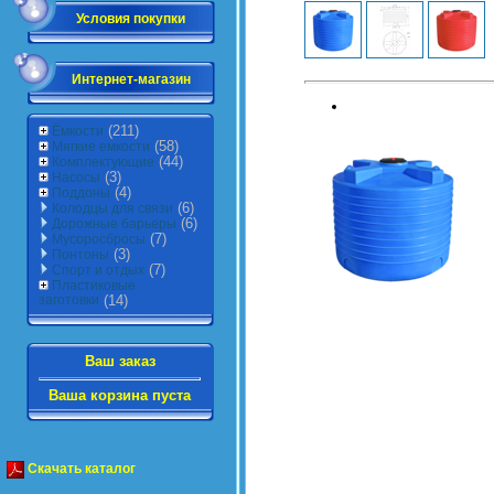
Условия покупки
Интернет-магазин
(211)
Ёмкости
(58)
Мягкие емкости
(44)
Комплектующие
(3)
Насосы
(4)
Поддоны
(6)
Колодцы для связи
(6)
Дорожные барьеры
(7)
Мусоросбросы
(3)
Понтоны
(7)
Спорт и отдых
Пластиковые
заготовки
(14)
Ваш заказ
Ваша корзина пуста
Скачать каталог