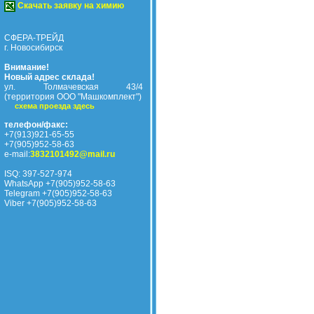
Скачать заявку на химию
СФЕРА-ТРЕЙД
г. Новосибирск
Внимание!
Новый адрес склада!
ул. Толмачевская 43/4
(территория ООО "Машкомплект")
схема проезда здесь
телефон/факс:
+7(913)921-65-55
+7(905)952-58-63
e-mail:
3832101492@mail.ru
ISQ: 397-527-974
WhatsApp +7(905)952-58-63
Telegram +7(905)952-58-63
Viber +7(905)952-58-63