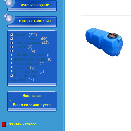
Условия покупки
Интернет-магазин
(211)
Ёмкости
(58)
Мягкие емкости
(44)
Комплектующие
(3)
Насосы
(4)
Поддоны
(6)
Колодцы для связи
(6)
Дорожные барьеры
(7)
Мусоросбросы
(3)
Понтоны
(7)
Спорт и отдых
Пластиковые
заготовки
(14)
Ваш заказ
Ваша корзина пуста
Скачать каталог