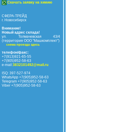
Скачать заявку на химию
СФЕРА-ТРЕЙД
г. Новосибирск
Внимание!
Новый адрес склада!
ул. Толмачевская 43/4
(территория ООО "Машкомплект")
схема проезда здесь
телефон/факс:
+7(913)921-65-55
+7(905)952-58-63
e-mail:
3832101492@mail.ru
ISQ: 397-527-974
WhatsApp +7(905)952-58-63
Telegram +7(905)952-58-63
Viber +7(905)952-58-63