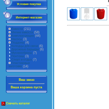
Условия покупки
Интернет-магазин
(211)
Ёмкости
(58)
Мягкие емкости
(44)
Комплектующие
(3)
Насосы
(4)
Поддоны
(6)
Колодцы для связи
(6)
Дорожные барьеры
(7)
Мусоросбросы
(3)
Понтоны
(7)
Спорт и отдых
Пластиковые
заготовки
(14)
Ваш заказ
Ваша корзина пуста
Скачать каталог