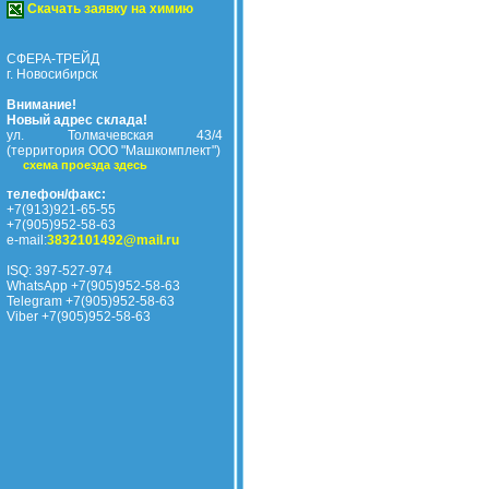
Скачать заявку на химию
СФЕРА-ТРЕЙД
г. Новосибирск
Внимание!
Новый адрес склада!
ул. Толмачевская 43/4
(территория ООО "Машкомплект")
схема проезда здесь
телефон/факс:
+7(913)921-65-55
+7(905)952-58-63
e-mail:
3832101492@mail.ru
ISQ: 397-527-974
WhatsApp +7(905)952-58-63
Telegram +7(905)952-58-63
Viber +7(905)952-58-63