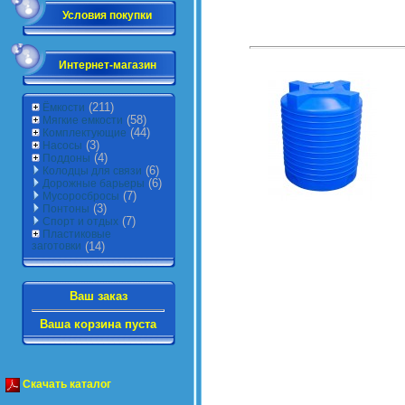
Условия покупки
Интернет-магазин
(211)
Ёмкости
(58)
Мягкие емкости
(44)
Комплектующие
(3)
Насосы
(4)
Поддоны
(6)
Колодцы для связи
(6)
Дорожные барьеры
(7)
Мусоросбросы
(3)
Понтоны
(7)
Спорт и отдых
Пластиковые
заготовки
(14)
Ваш заказ
Ваша корзина пуста
Скачать каталог