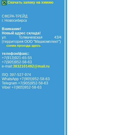
Скачать заявку на химию
СФЕРА-ТРЕЙД
г. Новосибирск
Внимание!
Новый адрес склада!
ул. Толмачевская 43/4
(территория ООО "Машкомплект")
схема проезда здесь
телефон/факс:
+7(913)921-65-55
+7(905)952-58-63
e-mail:
3832101492@mail.ru
ISQ: 397-527-974
WhatsApp +7(905)952-58-63
Telegram +7(905)952-58-63
Viber +7(905)952-58-63