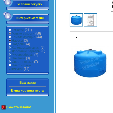
Условия покупки
Интернет-магазин
(211)
Ёмкости
(58)
Мягкие емкости
(44)
Комплектующие
(3)
Насосы
(4)
Поддоны
(6)
Колодцы для связи
(6)
Дорожные барьеры
(7)
Мусоросбросы
(3)
Понтоны
(7)
Спорт и отдых
Пластиковые
заготовки
(14)
Ваш заказ
Ваша корзина пуста
Скачать каталог