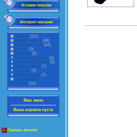
Условия покупки
Интернет-магазин
(211)
Ёмкости
(58)
Мягкие емкости
(44)
Комплектующие
(3)
Насосы
(4)
Поддоны
(6)
Колодцы для связи
(6)
Дорожные барьеры
(7)
Мусоросбросы
(3)
Понтоны
(7)
Спорт и отдых
Пластиковые
заготовки
(14)
Ваш заказ
Ваша корзина пуста
Скачать каталог