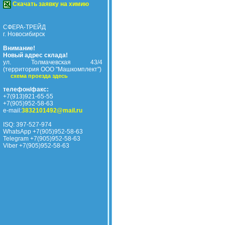
Скачать заявку на химию
СФЕРА-ТРЕЙД
г. Новосибирск
Внимание!
Новый адрес склада!
ул. Толмачевская 43/4
(территория ООО "Машкомплект")
схема проезда здесь
телефон/факс:
+7(913)921-65-55
+7(905)952-58-63
e-mail:
3832101492@mail.ru
ISQ: 397-527-974
WhatsApp +7(905)952-58-63
Telegram +7(905)952-58-63
Viber +7(905)952-58-63