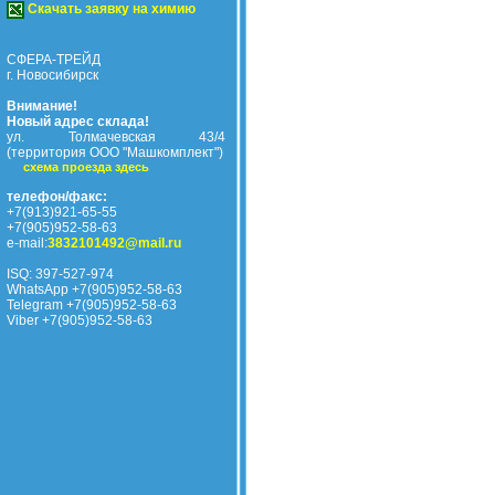
Скачать заявку на химию
СФЕРА-ТРЕЙД
г. Новосибирск
Внимание!
Новый адрес склада!
ул. Толмачевская 43/4
(территория ООО "Машкомплект")
схема проезда здесь
телефон/факс:
+7(913)921-65-55
+7(905)952-58-63
e-mail:
3832101492@mail.ru
ISQ: 397-527-974
WhatsApp +7(905)952-58-63
Telegram +7(905)952-58-63
Viber +7(905)952-58-63