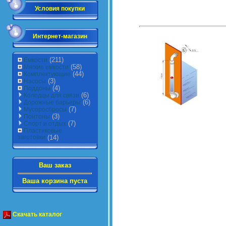
Условия покупки
Интернет-магазин
(211)
Ёмкости
(58)
Мягкие емкости
(44)
Комплектующие
(3)
Насосы
(4)
Поддоны
(6)
Колодцы для связи
(6)
Дорожные барьеры
(7)
Мусоросбросы
(3)
Понтоны
(7)
Спорт и отдых
Пластиковые
заготовки
(14)
Ваш заказ
Ваша корзина пуста
Скачать каталог