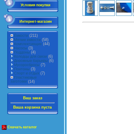
Условия покупки
Интернет-магазин
(211)
Ёмкости
(58)
Мягкие емкости
(44)
Комплектующие
(3)
Насосы
(4)
Поддоны
(6)
Колодцы для связи
(6)
Дорожные барьеры
(7)
Мусоросбросы
(3)
Понтоны
(7)
Спорт и отдых
Пластиковые
заготовки
(14)
Ваш заказ
Ваша корзина пуста
Скачать каталог