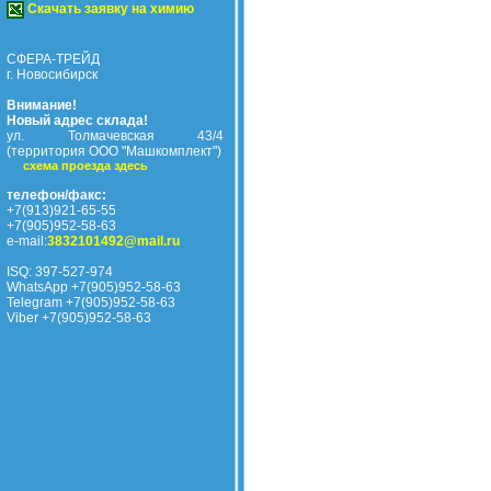
Скачать заявку на химию
СФЕРА-ТРЕЙД
г. Новосибирск
Внимание!
Новый адрес склада!
ул. Толмачевская 43/4
(территория ООО "Машкомплект")
схема проезда здесь
телефон/факс:
+7(913)921-65-55
+7(905)952-58-63
e-mail:
3832101492@mail.ru
ISQ: 397-527-974
WhatsApp +7(905)952-58-63
Telegram +7(905)952-58-63
Viber +7(905)952-58-63