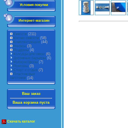
Условия покупки
Интернет-магазин
(211)
Ёмкости
(58)
Мягкие емкости
(44)
Комплектующие
(3)
Насосы
(4)
Поддоны
(6)
Колодцы для связи
(6)
Дорожные барьеры
(7)
Мусоросбросы
(3)
Понтоны
(7)
Спорт и отдых
Пластиковые
заготовки
(14)
Ваш заказ
Ваша корзина пуста
Скачать каталог