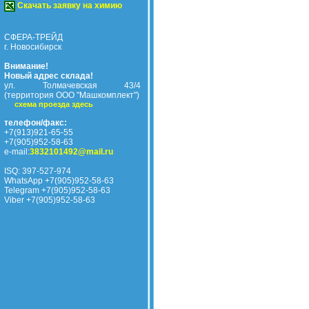
Скачать заявку на химию
СФЕРА-ТРЕЙД
г. Новосибирск
Внимание!
Новый адрес склада!
ул. Толмачевская 43/4
(территория ООО "Машкомплект")
схема проезда здесь
телефон/факс:
+7(913)921-65-55
+7(905)952-58-63
e-mail:
3832101492@mail.ru
ISQ: 397-527-974
WhatsApp +7(905)952-58-63
Telegram +7(905)952-58-63
Viber +7(905)952-58-63