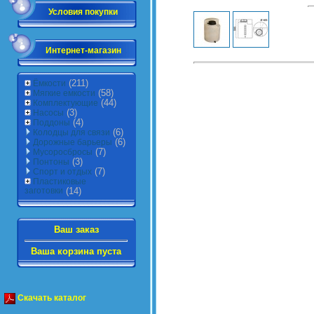
Условия покупки
Интернет-магазин
(211)
Ёмкости
(58)
Мягкие емкости
(44)
Комплектующие
(3)
Насосы
(4)
Поддоны
(6)
Колодцы для связи
(6)
Дорожные барьеры
(7)
Мусоросбросы
(3)
Понтоны
(7)
Спорт и отдых
Пластиковые
заготовки
(14)
Ваш заказ
Ваша корзина пуста
Скачать каталог