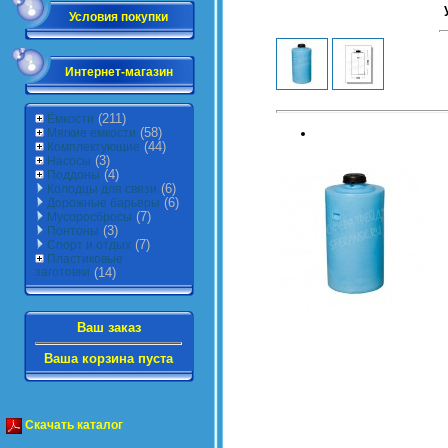
Условия покупки
Интернет-магазин
(211)
Ёмкости
(58)
Мягкие емкости
(44)
Комплектующие
(3)
Насосы
(4)
Поддоны
(6)
Колодцы для связи
(6)
Дорожные барьеры
(7)
Мусоросбросы
(3)
Понтоны
(7)
Спорт и отдых
Пластиковые
заготовки
(14)
Ваш заказ
Ваша корзина пуста
Скачать каталог