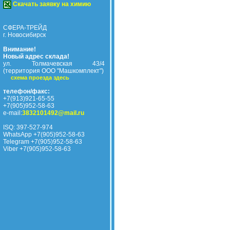
Скачать заявку на химию
СФЕРА-ТРЕЙД
г. Новосибирск
Внимание!
Новый адрес склада!
ул. Толмачевская 43/4
(территория ООО "Машкомплект")
схема проезда здесь
телефон/факс:
+7(913)921-65-55
+7(905)952-58-63
e-mail:
3832101492@mail.ru
ISQ: 397-527-974
WhatsApp +7(905)952-58-63
Telegram +7(905)952-58-63
Viber +7(905)952-58-63