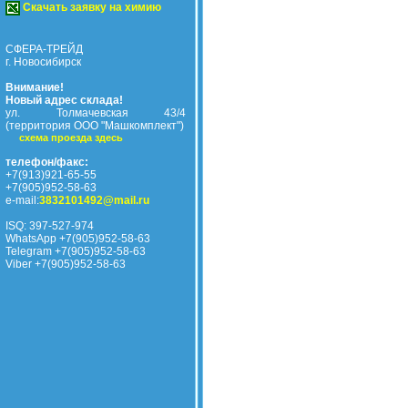
Скачать заявку на химию
СФЕРА-ТРЕЙД
г. Новосибирск
Внимание!
Новый адрес склада!
ул. Толмачевская 43/4
(территория ООО "Машкомплект")
схема проезда здесь
телефон/факс:
+7(913)921-65-55
+7(905)952-58-63
e-mail:
3832101492@mail.ru
ISQ: 397-527-974
WhatsApp +7(905)952-58-63
Telegram +7(905)952-58-63
Viber +7(905)952-58-63